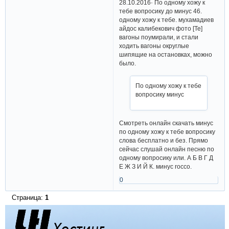
28.10.2016· По одному хожу к
тебе вопросику до минус 46.
одному хожу к тебе. мухамадиев
айдос калибекович фото [Те]
вагоны поумирали, и стали
ходить вагоны округлые
шипящие на остановках, можно
было.
По одному хожу к тебе
вопросику минус
Смотреть онлайн скачать минус
по одному хожу к тебе вопросику
слова бесплатно и без. Прямо
сейчас слушай онлайн песню по
одному вопросику или. А Б В Г Д
Е Ж З И Й К. минус rocco.
0
Страница:
1