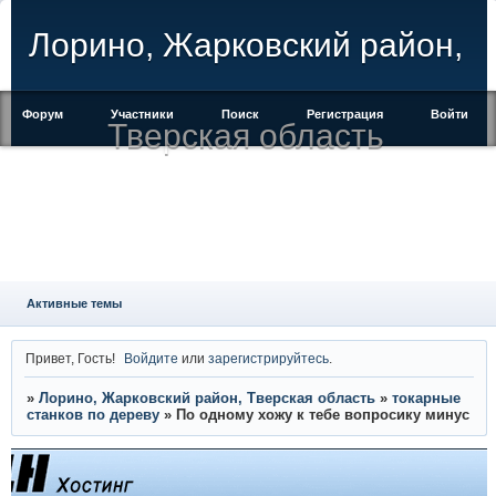
Лорино, Жарковский район,
Форум
Участники
Поиск
Регистрация
Войти
Тверская область
Активные темы
Привет, Гость!
Войдите
или
зарегистрируйтесь
.
»
Лорино, Жарковский район, Тверская область
»
токарные
станков по дереву
»
По одному хожу к тебе вопросику минус