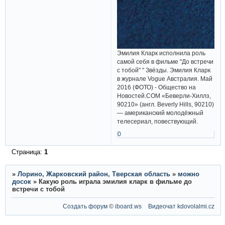
Эмилия Кларк исполнила роль
самой себя в фильме "До встречи
с тобой" " Звёзды. Эмилия Кларк
в журнале Vogue Австралия. Май
2016 (ФОТО) - Общество на
Новостей.COM «Беверли-Хиллз,
90210» (англ. Beverly Hills, 90210)
— американский молодёжный
телесериал, повествующий.
0
Страница:
1
»
Лорино, Жарковский район, Тверская область
»
можно
досок
»
Какую роль играла эмилия кларк в фильме до
встречи с тобой
Создать форум
©
iboard.ws
Видеочат
kdovolalmi.cz