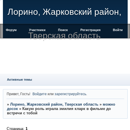
Лорино, Жарковский район,
Форум
Участники
Поиск
Регистрация
Войти
Тверская область
Активные темы
Привет, Гость!
Войдите
или
зарегистрируйтесь
.
»
Лорино, Жарковский район, Тверская область
»
можно
досок
»
Какую роль играла эмилия кларк в фильме до
встречи с тобой
Страница:
1