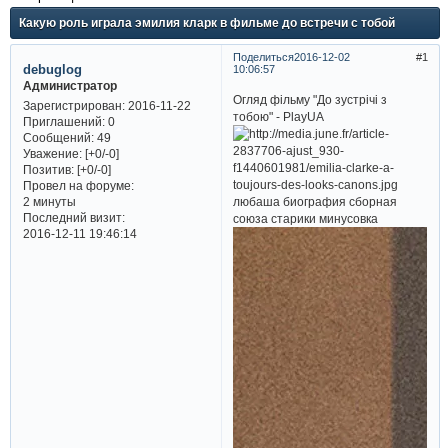
Какую роль играла эмилия кларк в фильме до встречи с тобой
Поделиться
2016-12-02
1
debuglog
10:06:57
Администратор
Огляд фільму "До зустрічі з
Зарегистрирован
: 2016-11-22
тобою" - PlayUA
Приглашений:
0
Сообщений:
49
Уважение:
[+0/-0]
Позитив:
[+0/-0]
Провел на форуме:
любаша биография сборная
2 минуты
Последний визит:
союза старики минусовка
2016-12-11 19:46:14