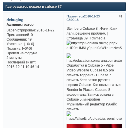
Где редактор вокала в cubase 8?
Поделиться
2016-11-23
1
debuglog
02:09:18
Администратор
Steinberg Cubase 8 : Фичи, баги,
Зарегистрирован
: 2016-11-22
лаги, решение проблем. |
Приглашений:
0
Страница 39 | Rmmedia.
Сообщений:
49
Уважение:
[+0/-0]
Позитив:
[+0/-0]
Провел на форуме:
2 минуты
Последний визит:
Обработка в Cubase 5 - Vitbe
2016-12-11 19:46:14
Video Website Cubase 8.5 pro
скачать торрент - Cubase 7
скачать бесплатно русская
версия Cubase. Как пользоваться
Render In Place в Cubase 8 -
видео-пульс Запись вокала в
Cubase 5. микрофон
Музыкальный редактор кубейс
скачать