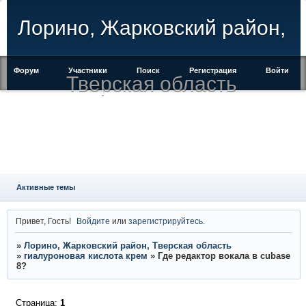
Лорино, Жарковский район,
Форум
Участники
Поиск
Регистрация
Войти
Тверская область
Активные темы
Привет, Гость!
Войдите
или
зарегистрируйтесь
.
»
Лорино, Жарковский район, Тверская область
»
гиалуроновая кислота крем
»
Где редактор вокала в cubase
8?
Страница:
1